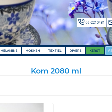
06-2210481
Al
MELAMINE
MOKKEN
TEXTIEL
DIVERS
KERST
Kom 2080 ml