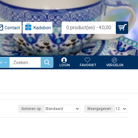
0 product(en) - €0,00
Contact
Kadobon
le
LOGIN
FAVORIET
VERGELIJK
Sorteren op:
Weergegeven: