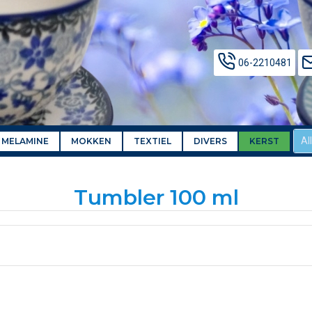
06-2210481
Al
MELAMINE
MOKKEN
TEXTIEL
DIVERS
KERST
Tumbler 100 ml