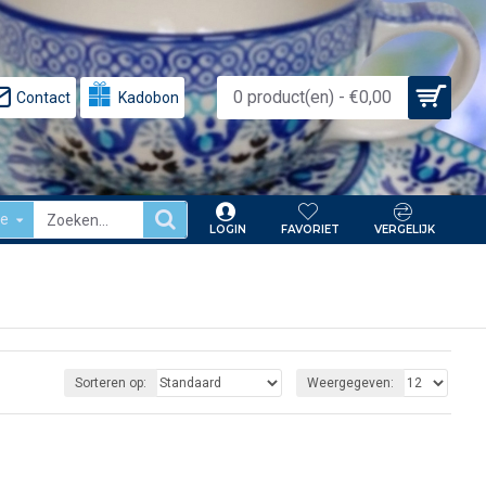
0 product(en) - €0,00
Contact
Kadobon
le
LOGIN
FAVORIET
VERGELIJK
Sorteren op:
Weergegeven: