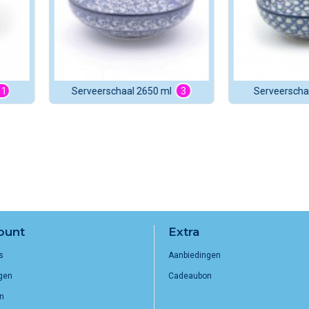
8
Serveerschaal 100 ml
11
Serveerscha
ount
Extra
s
Aanbiedingen
ngen
Cadeaubon
en