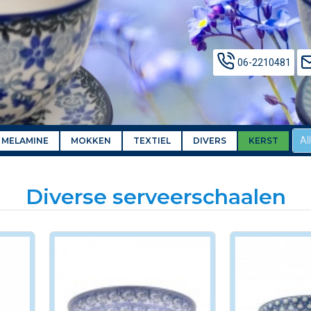
06-2210481
Al
MELAMINE
MOKKEN
TEXTIEL
DIVERS
KERST
Diverse serveerschaalen