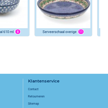
al 2650 ml
3
Serveerschaal 610 ml
8
S
Klantenservice
Contact
Retourneren
Sitemap