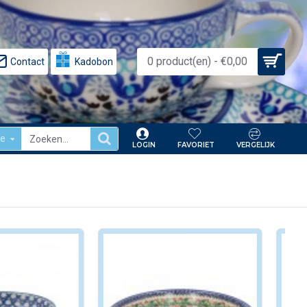
0 product(en) - €0,00
Contact
Kadobon
le
LOGIN
FAVORIET
VERGELIJK