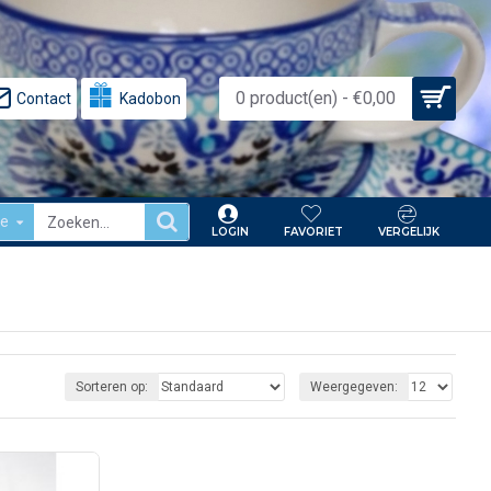
0 product(en) - €0,00
Contact
Kadobon
le
LOGIN
FAVORIET
VERGELIJK
Sorteren op:
Weergegeven: