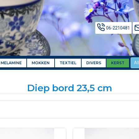
06-2210481
Al
MELAMINE
MOKKEN
TEXTIEL
DIVERS
KERST
Diep bord 23,5 cm